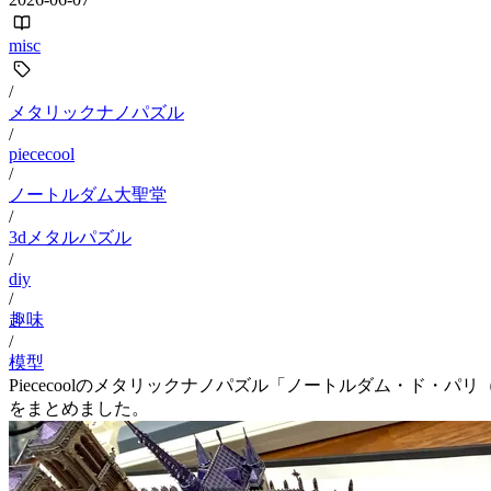
misc
/
メタリックナノパズル
/
piececool
/
ノートルダム大聖堂
/
3dメタルパズル
/
diy
/
趣味
/
模型
Piececoolのメタリックナノパズル「ノートルダム・ド・
をまとめました。