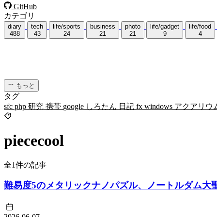
GitHub
カテゴリ
diary
tech
life/sports
business
photo
life/gadget
life/food
488
43
24
21
21
9
4
もっと
タグ
sfc
php
研究
携帯
google
しろたん
日記
fx
windows
アクアリウ
piececool
全1件の記事
難易度5のメタリックナノパズル、ノートルダム大
2026-06-07