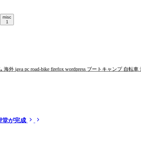
misc
1
ム
海外
java
pc
road-bike
firefox
wordpress
ブートキャンプ
自転車
聖堂が完成