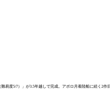
パリ（難易度5/7）」が3.5年越しで完成。アポロ月着陸船に続