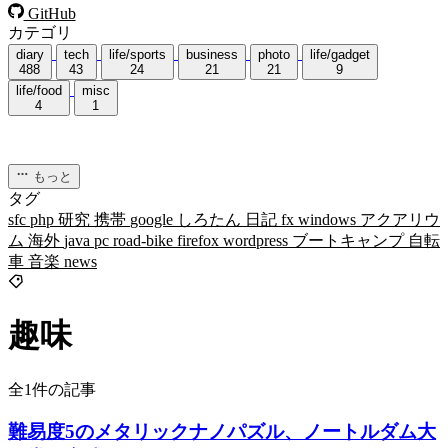
GitHub
カテゴリ
diary
tech
life/sports
business
photo
life/gadget
488
43
24
21
21
9
life/food
misc
4
1
もっと
タグ
sfc
php
研究
携帯
google
しろたん
日記
fx
windows
アクアリウ
ム
海外
java
pc
road-bike
firefox
wordpress
ブートキャンプ
自転
車
音楽
news
趣味
全1件の記事
難易度5のメタリックナノパズル、ノートルダム大