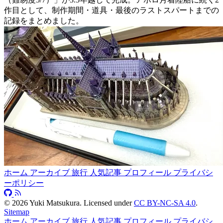
作目として、制作期間・道具・最後のラストスパートまでの
記録をまとめました。
ホーム
アーカイブ
旅行
人気記事
プロフィール
プライバシ
ーポリシー
©
2026
Yuki Matsukura. Licensed under
CC BY-NC-SA 4.0
.
Sitemap
ホーム
アーカイブ
旅行
人気記事
プロフィール
プライバシ