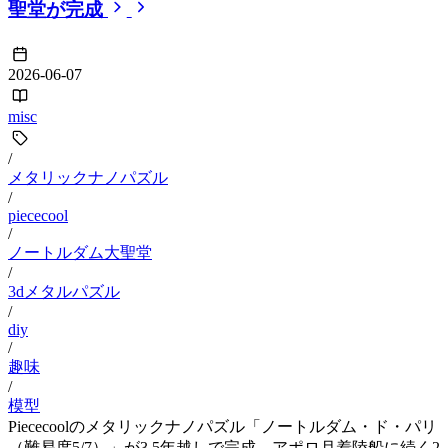
聖堂が完成
2026-06-07
misc
/
メタリックナノパズル
/
piececool
/
ノートルダム大聖堂
/
3dメタルパズル
/
diy
/
趣味
/
模型
Piececoolのメタリックナノパズル「ノートルダム・ド・パリ
（難易度5/7）」が3.5年越しで完成。アポロ月着陸船に続く2