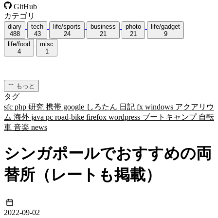
GitHub
カテゴリ
diary
tech
life/sports
business
photo
life/gadget
488
43
24
21
21
9
life/food
misc
4
1
もっと
タグ
sfc
php
研究
携帯
google
しろたん
日記
fx
windows
アクアリウ
ム
海外
java
pc
road-bike
firefox
wordpress
ブートキャンプ
自転
車
音楽
news
シンガポールでおすすめの両
替所（レートも掲載）
2022-09-02