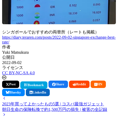
シンガポールでおすすめの両替所（レートも掲載）
https://diary.teraren.com/posts/2022-09-02-singapore-exchange-best-
rate/
作者
Yuki Matsukura
公開日
2022-09-02
ライセンス
CC BY-NC-SA 4.0
Post
Share
Reddit
HN
B!
Bookmark
Bluesky
LinkedIn
2023年買ってよかったもの5選 | コスパ最強ガジェット
朝日生命の保険転換で約1,500万円の損失 | 被害の全記録