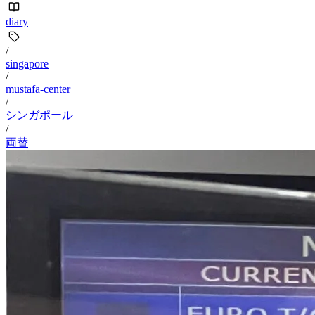
diary
/
singapore
/
mustafa-center
/
シンガポール
/
両替