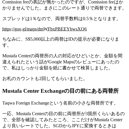
Comission feeの表記が無かったのですが、Comission feeはか
かりませんでした。まさにこのレート通りで両替できます。
スプレッドは1％なので、両替手数料は0.5％となります。
https://goo.gl/maps/dmWFbxPBEEYbwsXQ6
ちなみに、S$5,000以上の両替はIDの提示が必要になりま
す。
Mustafa Centerの両替所の人の対応がひどいとか、金額を間
違えられたという話がGoogle Mapsのレビューにあったの
で、私はしっかり金額を紙に書かせて検算しました。
お札のカウントも2回してもらいました。
Mustafa Center Exchangeの目の前にある両替所
Taqwa Foreign Exchangeという名前の小さな両替所です。
一応、Mustafa Centerの目の前に両替所が3箇所くらいあるの
で、全部を確認してみたところ、ここだけがMustafa Center
より良いレートでした。SGDからJPYに変換するときは