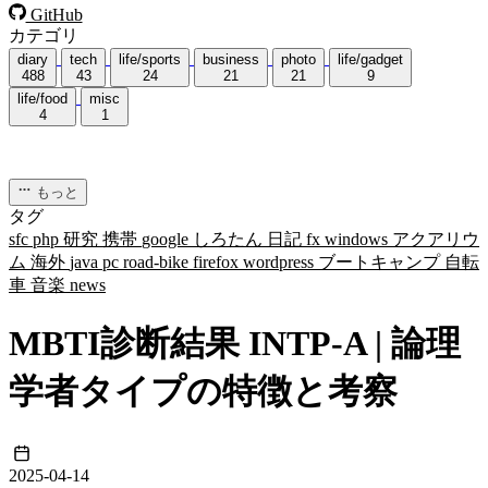
GitHub
カテゴリ
diary
tech
life/sports
business
photo
life/gadget
488
43
24
21
21
9
life/food
misc
4
1
もっと
タグ
sfc
php
研究
携帯
google
しろたん
日記
fx
windows
アクアリウ
ム
海外
java
pc
road-bike
firefox
wordpress
ブートキャンプ
自転
車
音楽
news
MBTI診断結果 INTP-A | 論理
学者タイプの特徴と考察
2025-04-14