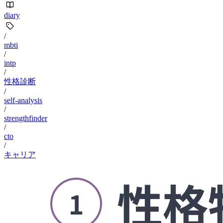
diary
/
mbti
/
intp
/
性格診断
/
self-analysis
/
strengthfinder
/
cto
/
キャリア