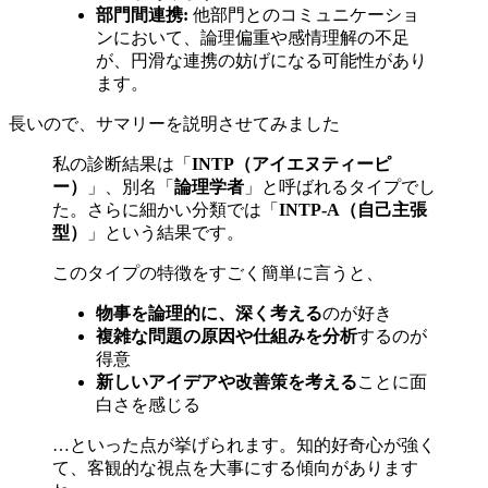
部門間連携:
他部門とのコミュニケーショ
ンにおいて、論理偏重や感情理解の不足
が、円滑な連携の妨げになる可能性があり
ます。
長いので、サマリーを説明させてみました
私の診断結果は「
INTP（アイエヌティーピ
ー）
」、別名「
論理学者
」と呼ばれるタイプでし
た。さらに細かい分類では「
INTP-A（自己主張
型）
」という結果です。
このタイプの特徴をすごく簡単に言うと、
物事を論理的に、深く考える
のが好き
複雑な問題の原因や仕組みを分析
するのが
得意
新しいアイデアや改善策を考える
ことに面
白さを感じる
…といった点が挙げられます。知的好奇心が強く
て、客観的な視点を大事にする傾向があります