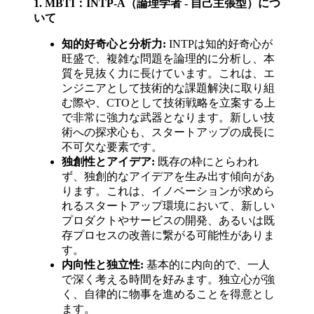
1. MBTI：INTP-A（論理学者 - 自己主張型）につ
いて
知的好奇心と分析力:
INTPは知的好奇心が
旺盛で、複雑な問題を論理的に分析し、本
質を見抜く力に長けています。これは、エ
ンジニアとして技術的な課題解決に取り組
む際や、CTOとして技術戦略を立案する上
で非常に強力な武器となります。新しい技
術への探求心も、スタートアップの成長に
不可欠な要素です。
独創性とアイデア:
既存の枠にとらわれ
ず、独創的なアイデアを生み出す傾向があ
ります。これは、イノベーションが求めら
れるスタートアップ環境において、新しい
プロダクトやサービスの開発、あるいは既
存プロセスの改善に繋がる可能性がありま
す。
内向性と独立性:
基本的に内向的で、一人
で深く考える時間を好みます。独立心が強
く、自律的に物事を進めることを得意とし
ます。