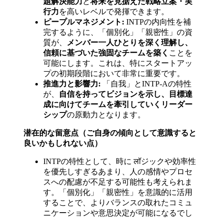
題解決能力
と
将来を見据えた戦略立案・実
行力
を高いレベルで発揮できます。
ピープルマネジメント:
INTPの内向性を補
完するように、「個別化」「親密性」の資
質が、
メンバー一人ひとりを深く理解し、
信頼に基づいた強固なチームを築く
ことを
可能にします。これは、特にスタートアッ
プの初期段階において非常に重要です。
推進力と影響力:
「自我」とINTP-Aの特性
が、
自信を持ってビジョンを示し、目標達
成に向けてチームを牽引していくリーダー
シップ
の原動力となります。
潜在的な留意点（ご自身の傾向として意識すると
良いかもしれない点）
INTPの特性として、時に लॉジックや効率性
を優先しすぎるあまり、人の感情やプロセ
スへの配慮が不足する可能性も考えられま
す。「個別化」「親密性」を意識的に活用
することで、よりバランスの取れたコミュ
ニケーションや意思決定が可能になるでし