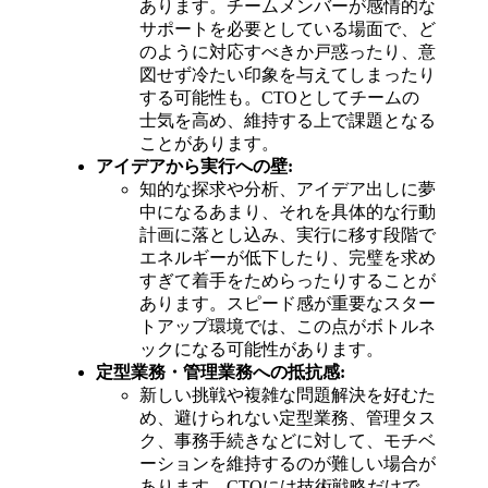
あります。チームメンバーが感情的な
サポートを必要としている場面で、ど
のように対応すべきか戸惑ったり、意
図せず冷たい印象を与えてしまったり
する可能性も。CTOとしてチームの
士気を高め、維持する上で課題となる
ことがあります。
アイデアから実行への壁:
知的な探求や分析、アイデア出しに夢
中になるあまり、それを具体的な行動
計画に落とし込み、実行に移す段階で
エネルギーが低下したり、完璧を求め
すぎて着手をためらったりすることが
あります。スピード感が重要なスター
トアップ環境では、この点がボトルネ
ックになる可能性があります。
定型業務・管理業務への抵抗感:
新しい挑戦や複雑な問題解決を好むた
め、避けられない定型業務、管理タス
ク、事務手続きなどに対して、モチベ
ーションを維持するのが難しい場合が
あります。CTOには技術戦略だけで