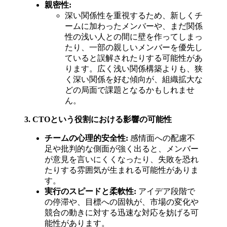
親密性:
深い関係性を重視するため、新しくチ
ームに加わったメンバーや、まだ関係
性の浅い人との間に壁を作ってしまっ
たり、一部の親しいメンバーを優先し
ていると誤解されたりする可能性があ
ります。広く浅い関係構築よりも、狭
く深い関係を好む傾向が、組織拡大な
どの局面で課題となるかもしれませ
ん。
3. CTOという役割における影響の可能性
チームの心理的安全性:
感情面への配慮不
足や批判的な側面が強く出ると、メンバー
が意見を言いにくくなったり、失敗を恐れ
たりする雰囲気が生まれる可能性がありま
す。
実行のスピードと柔軟性:
アイデア段階で
の停滞や、目標への固執が、市場の変化や
競合の動きに対する迅速な対応を妨げる可
能性があります。