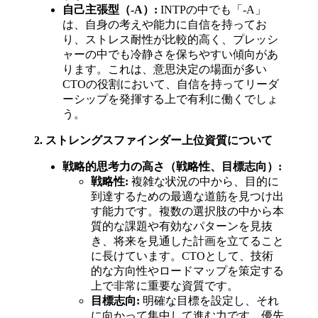
自己主張型（-A）:
INTPの中でも「-A」
は、自身の考えや能力に自信を持ってお
り、ストレス耐性が比較的高く、プレッシ
ャーの中でも冷静さを保ちやすい傾向があ
ります。これは、意思決定の場面が多い
CTOの役割において、自信を持ってリーダ
ーシップを発揮する上で有利に働くでしょ
う。
2. ストレングスファインダー上位資質について
戦略的思考力の高さ（戦略性、目標志向）:
戦略性:
複雑な状況の中から、目的に
到達するための最適な道筋を見つけ出
す能力です。複数の選択肢の中から本
質的な課題や有効なパターンを見抜
き、将来を見通した計画を立てること
に長けています。CTOとして、技術
的な方向性やロードマップを策定する
上で非常に重要な資質です。
目標志向:
明確な目標を設定し、それ
に向かって集中して進む力です。優先