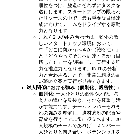
順位をつけ、脇道にそれずにタスクを
遂行します。スタートアップの限られ
たリソースの中で、最も重要な目標達
成に向けてチームをドライブする原動
力となります。
これら2つの組み合わせは、変化の激
しいスタートアップ環境において、
**「どこに向かうべきか（戦略性）」
と
「どうやってそこへ到達するか（目
標志向）」**を明確にし、実行する強
力な推進力となります。INTPの分析
力と合わさることで、非常に精度の高
い戦略立案と実行が期待できます。
対人関係における強み（個別化、親密性）:
個別化:
一人ひとりの個性や才能、考
え方の違いを見抜き、それを尊重し活
かす能力です。チームメンバーそれぞ
れの強みを理解し、適材適所の配置や
育成を行う上で非常に役立ちます。20
人規模のチームであれば、メンバー一
人ひとりと向き合い、ポテンシャルを