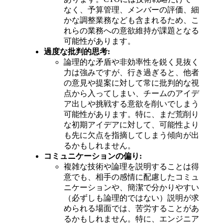
なく、予算管理、メンバーの評価、細
かな調整業務なども含まれるため、こ
れらの業務への意欲維持が課題となる
可能性があります。
過度な批判的思考:
論理的な矛盾や非効率性を鋭く見抜く
力は強みですが、行き過ぎると、他者
の意見や提案に対して常に批判的な視
点から入ってしまい、チームのアイデ
ア出しや挑戦する意欲を削いでしまう
可能性があります。特に、まだ荒削り
な初期アイデアに対して、可能性より
も先に欠点を指摘してしまう傾向が出
るかもしれません。
コミュニケーションの偏り:
複雑な技術や論理を説明することは得
意でも、相手の感情に配慮したコミュ
ニケーションや、簡潔で分かりやすい
（必ずしも論理的ではない）説明が求
められる場面では、苦労することがあ
るかもしれません。特に、エンジニア