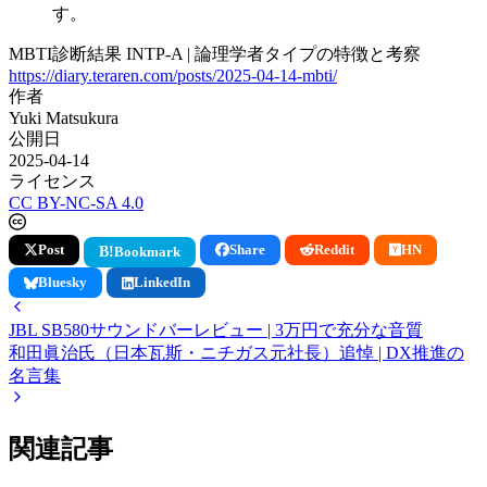
す。
MBTI診断結果 INTP-A | 論理学者タイプの特徴と考察
https://diary.teraren.com/posts/2025-04-14-mbti/
作者
Yuki Matsukura
公開日
2025-04-14
ライセンス
CC BY-NC-SA 4.0
Post
Share
Reddit
HN
B!
Bookmark
Bluesky
LinkedIn
JBL SB580サウンドバーレビュー | 3万円で充分な音質
和田眞治氏（日本瓦斯・ニチガス元社長）追悼 | DX推進の
名言集
関連記事