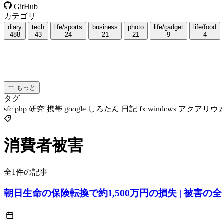
GitHub
カテゴリ
diary
tech
life/sports
business
photo
life/gadget
life/food
488
43
24
21
21
9
4
もっと
タグ
sfc
php
研究
携帯
google
しろたん
日記
fx
windows
アクアリウ
消費者被害
全1件の記事
朝日生命の保険転換で約1,500万円の損失 | 被害の