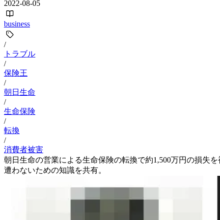
2022-08-05
business
/
トラブル
/
保険王
/
朝日生命
/
生命保険
/
転換
/
消費者被害
朝日生命の営業による生命保険の転換で約1,500万円の損
遭わないための知識を共有。