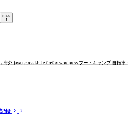
misc
1
ム
海外
java
pc
road-bike
firefox
wordpress
ブートキャンプ
自転車
全記録